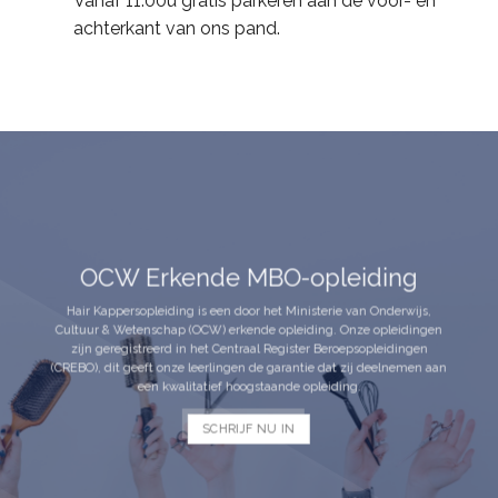
Vanaf 11:00u gratis parkeren aan de voor- én
achterkant van ons pand.
OCW Erkende MBO-opleiding
Hair Kappersopleiding is een door het Ministerie van Onderwijs,
Cultuur & Wetenschap (OCW) erkende opleiding. Onze opleidingen
zijn geregistreerd in het Centraal Register Beroepsopleidingen
(CREBO), dit geeft onze leerlingen de garantie dat zij deelnemen aan
een kwalitatief hoogstaande opleiding.
SCHRIJF NU IN