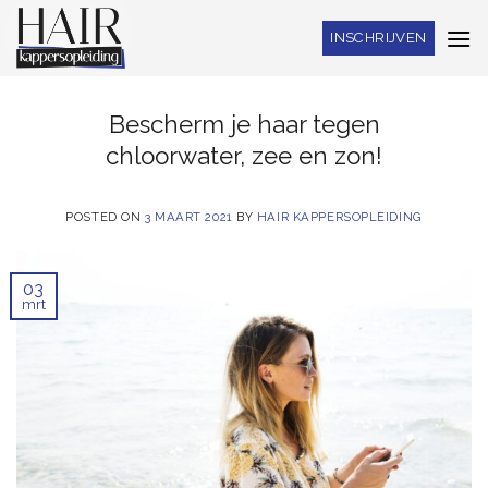
Skip
INSCHRIJVEN
to
content
Bescherm je haar tegen
chloorwater, zee en zon!
POSTED ON
3 MAART 2021
BY
HAIR KAPPERSOPLEIDING
03
mrt