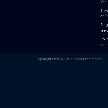
Vanu
Tren
en w
Stag
leer
Poli
en h
Copyright 2026 © Hair Kappersopleiding