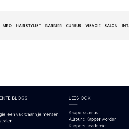
MBO
HAIRSTYLIST
BARBIER
CURSUS
VISAGIE
SALON
INT
ENTE BLOGS
LEES OOK
Kapperscursus
gie: een vak waarin je mensen
Allround Kapper worden
stralen!
Kappers academie