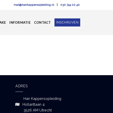
mail@hairkappersopleiding.nl
|
030 744 02 40
INSCHRIJVEN
AKE
INFORMATIE
CONTACT
ADRES
Hair Kappersopleiding
Hollantlaan 4
3526 AM Utrecht