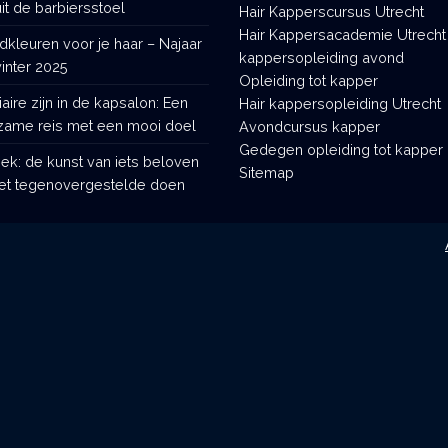
it de barbiersstoel
Hair Kapperscursus Utrecht
Hair Kappersacademie Utrecht
dkleuren voor je haar – Najaar
kappersopleiding avond
inter 2025
Opleiding tot kapper
iaire zijn in de kapsalon: Een
Hair kappersopleiding Utrecht
zame reis met een mooi doel
Avondcursus kapper
Gedegen opleiding tot kapper
tiek: de kunst van iets beloven
Sitemap
et tegenovergestelde doen