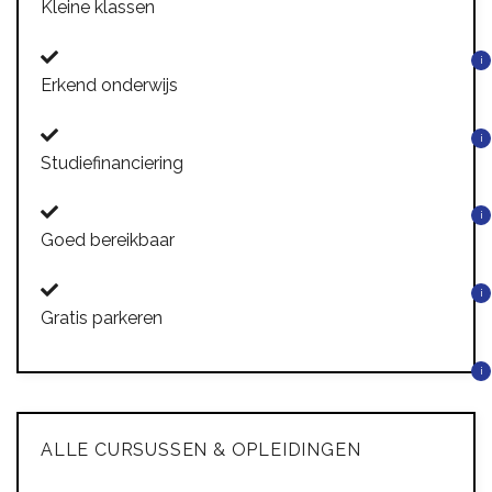
Kleine klassen
i
Erkend onderwijs
i
Studiefinanciering
i
Goed bereikbaar
i
Gratis parkeren
i
ALLE CURSUSSEN & OPLEIDINGEN