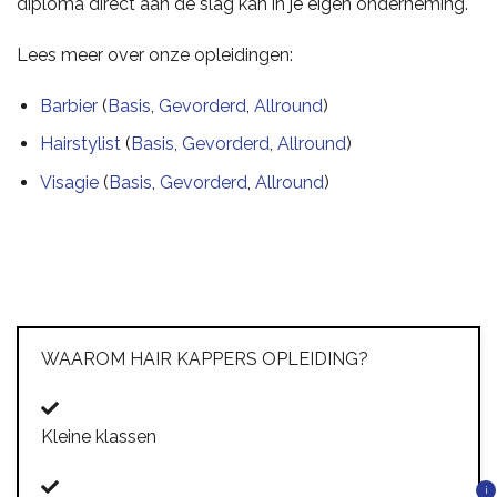
diploma direct aan de slag kan in je eigen onderneming.
Lees meer over onze opleidingen:
Barbier
(
Basis
,
Gevorderd
,
Allround
)
Hairstylist
(
Basis
,
Gevorderd
,
Allround
)
Visagie
(
Basis
,
Gevorderd
,
Allround
)
WAAROM HAIR KAPPERS OPLEIDING?
Kleine klassen
i