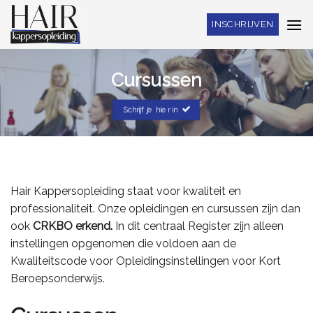
Skip
INSCHRIJVEN
to
content
Cursussen
Schrijf je hier in
Hair Kappersopleiding staat voor kwaliteit en
professionaliteit. Onze opleidingen en cursussen zijn dan
ook
CRKBO erkend.
In dit centraal Register zijn alleen
instellingen opgenomen die voldoen aan de
Kwaliteitscode voor Opleidingsinstellingen voor Kort
Beroepsonderwijs.