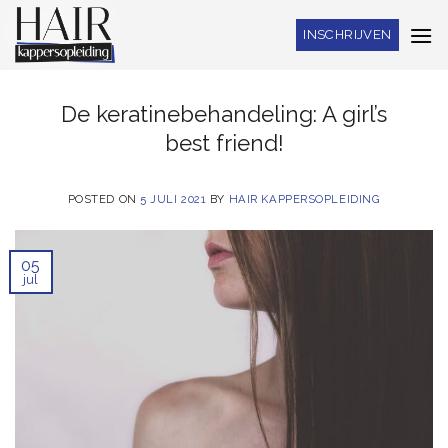
Skip
INSCHRIJVEN
to
content
De keratinebehandeling: A girl’s
best friend!
POSTED ON
5 JULI 2021
BY
HAIR KAPPERSOPLEIDING
05
jul