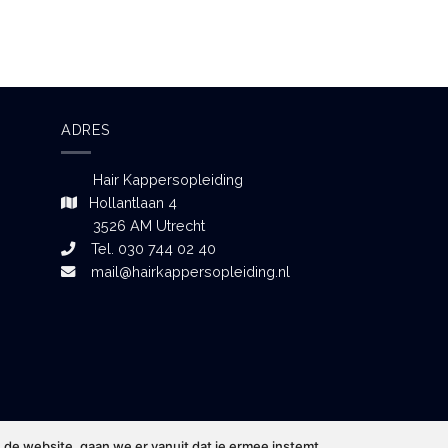
ADRES
Hair Kappersopleiding
Hollantlaan 4
3526 AM Utrecht
Tel. 030 744 02 40
mail@hairkappersopleiding.nl
 de website, gaan we er vanuit dat je ermee instemt.