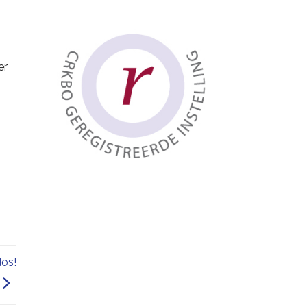
er
dos!