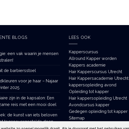
ENTE BLOGS
LEES OOK
Kapperscursus
gie: een vak waarin je mensen
Allround Kapper worden
stralen!
Kappers academie
it de barbiersstoel
Hair Kapperscursus Utrecht
Hair Kappersacademie Utrecht
dkleuren voor je haar – Najaar
kappersopleiding avond
inter 2025
Opleiding tot kapper
iaire zijn in de kapsalon: Een
Hair kappersopleiding Utrecht
zame reis met een mooi doel
Avondcursus kapper
Gedegen opleiding tot kapper
tiek: de kunst van iets beloven
Sitemap
et tegenovergestelde doen
ebsite zo soepel mogelijk draait. Als je doorgaat met het gebruiken van