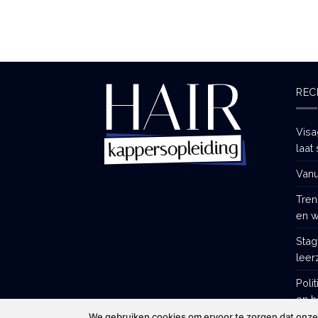
REC
Visa
laat 
Vanu
Tren
en w
Stag
leer
Poli
en h
We gebruiken cookies om ervoor te zorgen dat onze w