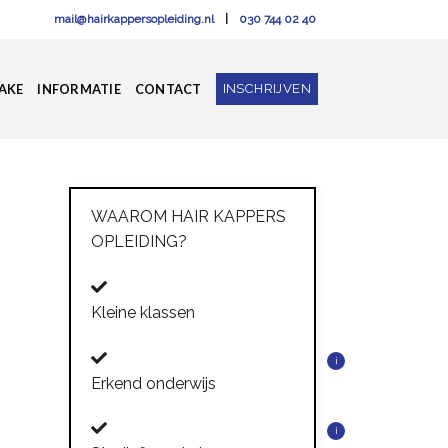
mail@hairkappersopleiding.nl
|
030 744 02 40
INSCHRIJVEN
AKE
INFORMATIE
CONTACT
WAAROM HAIR KAPPERS
OPLEIDING?
Kleine klassen
i
Erkend onderwijs
i