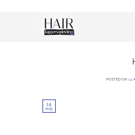
Skip
to
content
POSTED ON
14 
14
aug