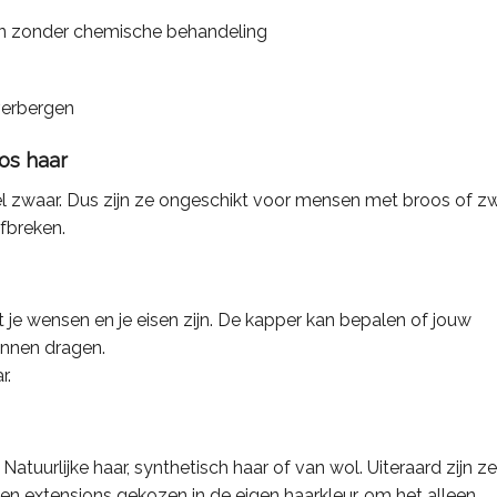
en zonder chemische behandeling
 verbergen
oos haar
el zwaar. Dus zijn ze ongeschikt voor mensen met broos of z
afbreken.
t je wensen en je eisen zijn. De kapper kan bepalen of jouw
unnen dragen.
r.
atuurlijke haar, synthetisch haar of van wol. Uiteraard zijn ze
den extensions gekozen in de eigen haarkleur, om het alleen