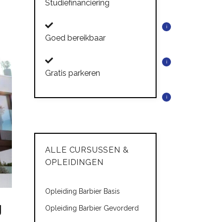
Studiefinanciering
i
Goed bereikbaar
i
Gratis parkeren
i
ALLE CURSUSSEN &
OPLEIDINGEN
Opleiding Barbier Basis
g
Opleiding Barbier Gevorderd