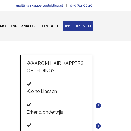
mail@hairkappersopleiding.nl
|
030 744 02 40
INSCHRIJVEN
AKE
INFORMATIE
CONTACT
WAAROM HAIR KAPPERS
OPLEIDING?
Kleine klassen
i
Erkend onderwijs
i