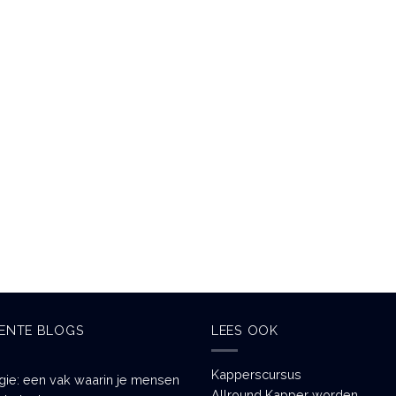
ENTE BLOGS
LEES OOK
Kapperscursus
gie: een vak waarin je mensen
Allround Kapper worden