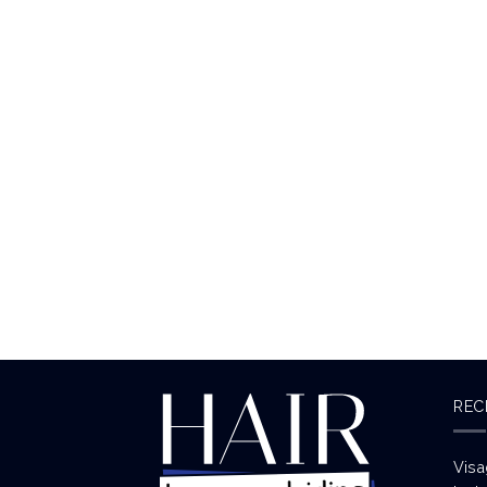
REC
Visa