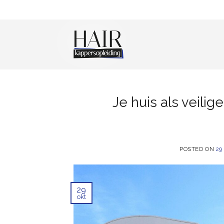
Skip
to
content
Je huis als veilig
POSTED ON
29
29
okt