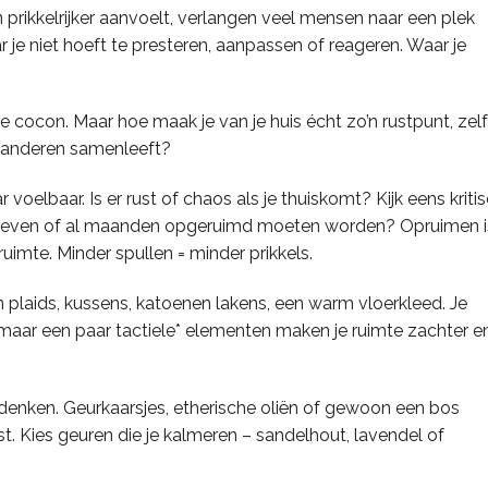
n prikkelrijker aanvoelt, verlangen veel mensen naar een plek
je niet hoeft te presteren, aanpassen of reageren. Waar je
ige cocon. Maar hoe maak je van je huis écht zo’n rustpunt, zel
t anderen samenleeft?
 voelbaar. Is er rust of chaos als je thuiskomt? Kijk eens kriti
rust geven of al maanden opgeruimd moeten worden? Opruimen i
ruimte. Minder spullen = minder prikkels.
 plaids, kussens, katoenen lakens, een warm vloerkleed. Je
n, maar een paar tactiele* elementen maken je ruimte zachter e
 denken. Geurkaarsjes, etherische oliën of gewoon een bos
t. Kies geuren die je kalmeren – sandelhout, lavendel of