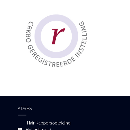
ADRES
Hair Kappersopleiding
Hollantlaan 4