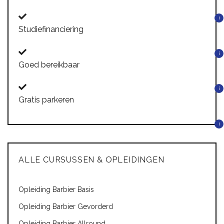
i
Studiefinanciering
i
Goed bereikbaar
i
Gratis parkeren
i
ALLE CURSUSSEN & OPLEIDINGEN
Opleiding Barbier Basis
Opleiding Barbier Gevorderd
Opleiding Barbier Allround