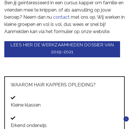
Ben jij geïnteresseerd in een cursus kapper om familie en
vrienden mee te knippen, of als aanvulling op jouw
beroep? Neem dan nu
contact
met ons op. Wij werken in
kleine groepen en vol is vol, dus wees er snel bij!
Aanmelden kan via het formulier op onze website.
LEES HIER DE WERKZAAMHEDEN DOSSIER VAN
2019-2021
WAAROM HAIR KAPPERS OPLEIDING?
Kleine klassen
i
Erkend onderwijs