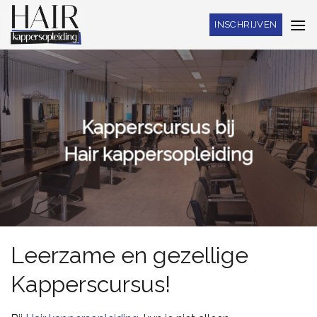
Skip
INSCHRIJVEN
to
content
Kapperscursus bij
Hair kappersopleiding
Leerzame en gezellige
Kapperscursus!