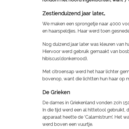
Zestienduizend jaar later…
We maken een sprongetje naar 4000 voor
en haarspeldjes. Haar werd toen gesneden
Nog duizend jaar later was kleuren van h
Hiervoor werd gebruik gemaakt van bosbes
hibiscus(donkerrood).
Met citroensap werd het haar lichter ge
bovenop, want die lichtten hun haar op 
De Grieken
De dames in Griekenland vonden zo’n 1500
In die tijd werd een al hittetool gebruik
apparaat heette de ‘Calamistrum’. Het w
werd boven een vuurtje.