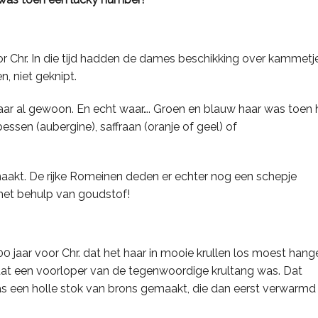
 Chr. In die tijd hadden de dames beschikking over kammetj
, niet geknipt.
aar al gewoon. En echt waar…. Groen en blauw haar was toen h
sen (aubergine), saffraan (oranje of geel) of
maakt. De rijke Romeinen deden er echter nog een schepje
met behulp van goudstof!
 jaar voor Chr. dat het haar in mooie krullen los moest hang
t, dat een voorloper van de tegenwoordige krultang was. Dat
as een holle stok van brons gemaakt, die dan eerst verwarmd