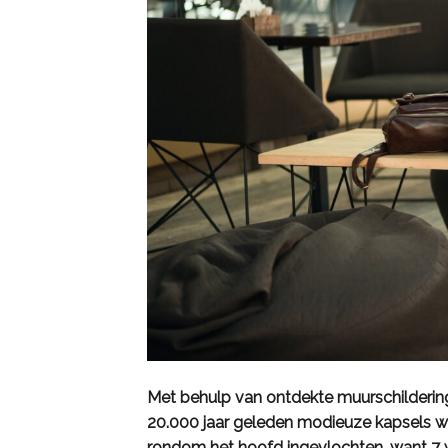
Met behulp van ontdekte muurschilderin
20.000 jaar geleden modieuze kapsels war
rondom het hoofd ingevlochten, want 7 