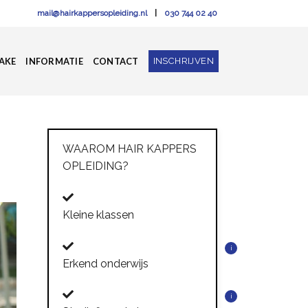
mail@hairkappersopleiding.nl
|
030 744 02 40
INSCHRIJVEN
AKE
INFORMATIE
CONTACT
WAAROM HAIR KAPPERS
OPLEIDING?
Kleine klassen
i
Erkend onderwijs
i