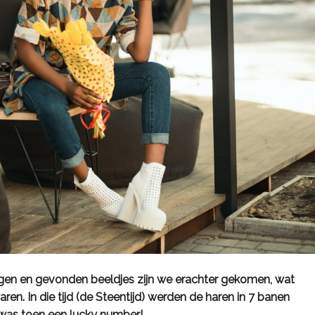
gen en gevonden beeldjes zijn we erachter gekomen, wat
en. In die tijd (de Steentijd) werden de haren in 7 banen
was toen een lucky number!