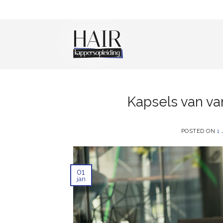
Skip
to
content
Kapsels van va
POSTED ON
1
01
jan