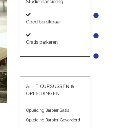
Studiefinanciering
i
Goed bereikbaar
i
Gratis parkeren
i
ALLE CURSUSSEN &
OPLEIDINGEN
Opleiding Barbier Basis
Opleiding Barbier Gevorderd