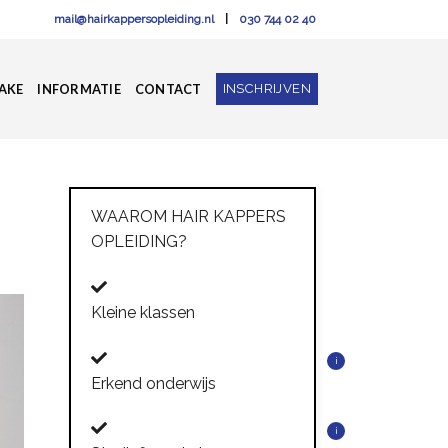
mail@hairkappersopleiding.nl
|
030 744 02 40
INSCHRIJVEN
AKE
INFORMATIE
CONTACT
WAAROM HAIR KAPPERS
OPLEIDING?
Kleine klassen
i
Erkend onderwijs
i