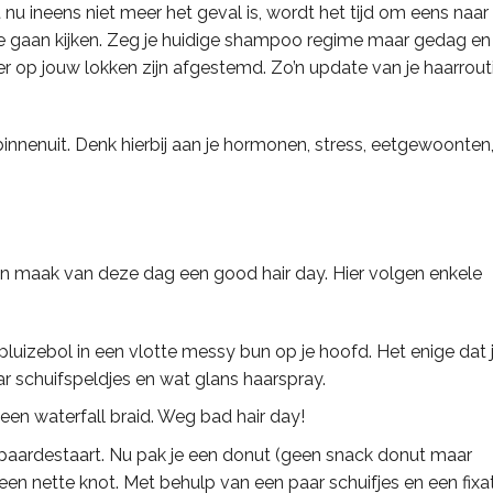
 nu ineens niet meer het geval is, wordt het tijd om eens naar
 gaan kijken. Zeg je huidige shampoo regime maar gedag en
r op jouw lokken zijn afgestemd. Zo’n update van je haarrout
nnenuit. Denk hierbij aan je hormonen, stress, eetgewoonten
n maak van deze dag een good hair day. Hier volgen enkele
pluizebol in een vlotte messy bun op je hoofd. Het enige dat 
aar schuifspeldjes en wat glans haarspray.
 een waterfall braid. Weg bad hair day!
paardestaart. Nu pak je een donut (geen snack donut maar
een nette knot. Met behulp van een paar schuifjes en een fixa