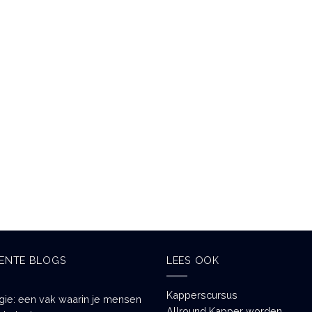
ENTE BLOGS
LEES OOK
Kapperscursus
gie: een vak waarin je mensen
Allround Kapper worden