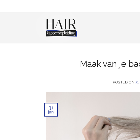
Skip
to
content
Maak van je bad
POSTED ON
31
31
jan