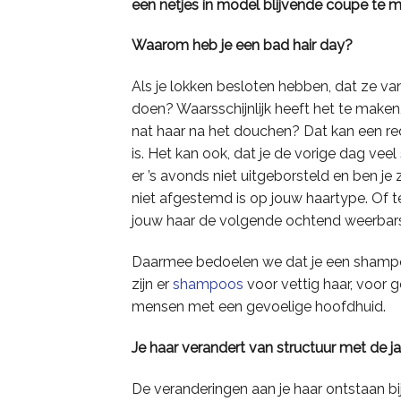
een netjes in model blijvende coupe te 
Waarom heb je een bad hair day?
Als je lokken besloten hebben, dat ze van
doen? Waarsschijnlijk heeft het te make
nat haar na het douchen? Dat kan een red
is. Het kan ook, dat je de vorige dag veel
er ’s avonds niet uitgeborsteld en ben j
niet afgestemd is op jouw haartype. Of 
jouw haar de volgende ochtend weerbarst
Daarmee bedoelen we dat je een shampoo
zijn er
shampoos
voor vettig haar, voor 
mensen met een gevoelige hoofdhuid.
Je haar verandert van structuur met de j
De veranderingen aan je haar ontstaan b