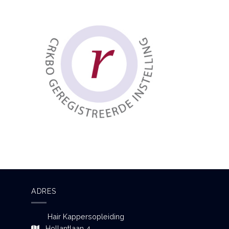
ADRES
Hair Kappersopleiding
Hollantlaan 4