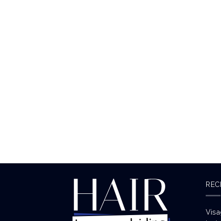
REC
Visa