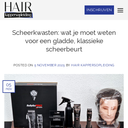
Skip
INSCHRIJVEN
to
content
Scheerkwasten: wat je moet weten
voor een gladde, klassieke
scheerbeurt
POSTED ON
5 NOVEMBER 2025
BY
HAIR KAPPERSOPLEIDING
05
nov