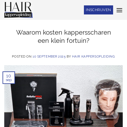
Skip
INSCHRIJVEN
to
content
Waarom kosten kappersscharen
een klein fortuin?
POSTED ON
10 SEPTEMBER 2025
BY
HAIR KAPPERSOPLEIDING
10
sep