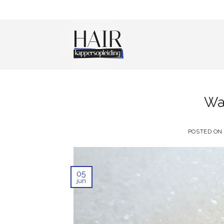
Skip
to
content
Wa
POSTED O
05
jun