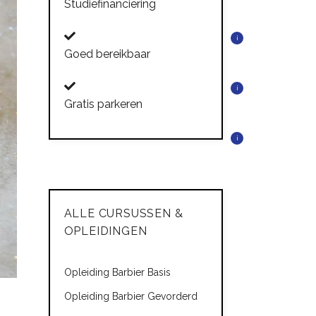
Studiefinanciering
i
Goed bereikbaar
i
Gratis parkeren
i
ALLE CURSUSSEN &
OPLEIDINGEN
Opleiding Barbier Basis
Opleiding Barbier Gevorderd