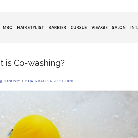
MBO
HAIRSTYLIST
BARBIER
CURSUS
VISAGIE
SALON
INT
t is Co-washing?
N
5 JUNI 2021
BY
HAIR KAPPERSOPLEIDING