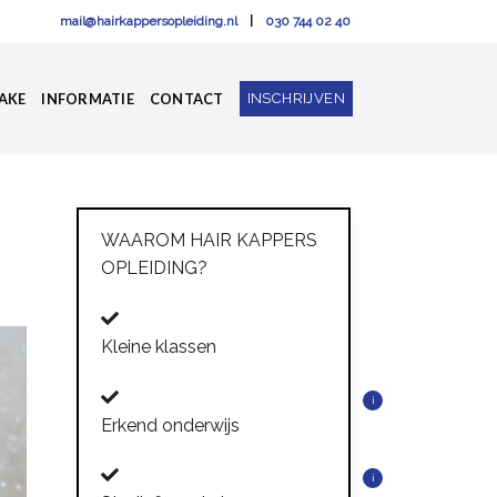
mail@hairkappersopleiding.nl
|
030 744 02 40
INSCHRIJVEN
AKE
INFORMATIE
CONTACT
WAAROM HAIR KAPPERS
OPLEIDING?
Kleine klassen
i
Erkend onderwijs
i