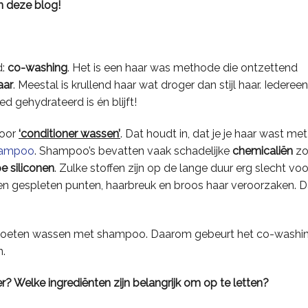
n deze blog!
d:
co-washing
. Het is een haar was methode die ontzettend
aar
. Meestal is krullend haar wat droger dan stijl haar. Iedereen
d gehydrateerd is én blijft!
voor
‘conditioner wassen’
. Dat houdt in, dat je je haar wast met
ampoo
. Shampoo’s bevatten vaak schadelijke
chemicaliën
zo
e siliconen
. Zulke stoffen zijn op de lange duur erg slecht voo
nen gespleten punten, haarbreuk en broos haar veroorzaken. D
wel moeten wassen met shampoo. Daarom gebeurt het co-washi
.
? Welke ingrediënten zijn belangrijk om op te letten?