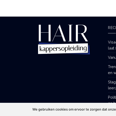
REC
Visa
laat 
Vanu
Tren
en w
Stag
leer
Poli
en h
We gebruiken cookies om ervoor te zorgen dat onze w