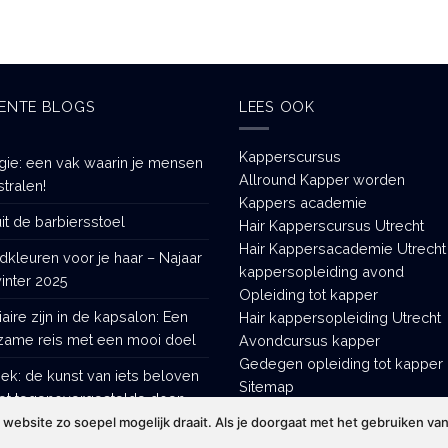
ENTE BLOGS
LEES OOK
Kapperscursus
gie: een vak waarin je mensen
Allround Kapper worden
stralen!
Kappers academie
it de barbiersstoel
Hair Kapperscursus Utrecht
Hair Kappersacademie Utrecht
dkleuren voor je haar – Najaar
kappersopleiding avond
inter 2025
Opleiding tot kapper
iaire zijn in de kapsalon: Een
Hair kappersopleiding Utrecht
zame reis met een mooi doel
Avondcursus kapper
Gedegen opleiding tot kapper
tiek: de kunst van iets beloven
Sitemap
et tegenovergestelde doen
ebsite zo soepel mogelijk draait. Als je doorgaat met het gebruiken van