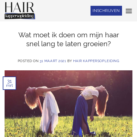
Skip
INSCHRIJVEN
to
content
Wat moet ik doen om mijn haar
snel lang te laten groeien?
POSTED ON
31 MAART 2021
BY
HAIR KAPPERSOPLEIDING
31
mrt