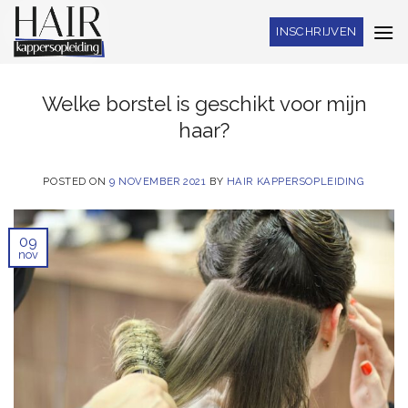
Skip
INSCHRIJVEN
to
content
Welke borstel is geschikt voor mijn
haar?
POSTED ON
9 NOVEMBER 2021
BY
HAIR KAPPERSOPLEIDING
09
nov